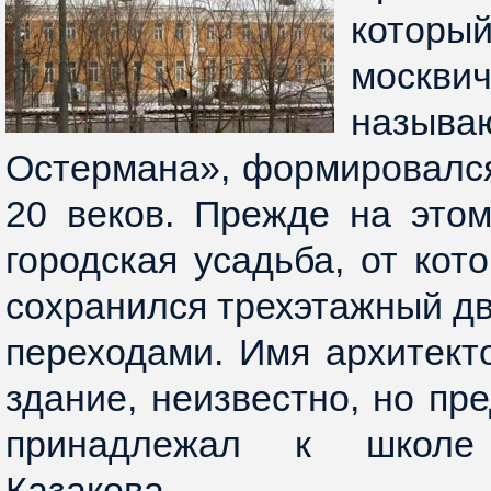
кото
москв
назыв
Остермана», формировался
20 веков. Прежде на это
городская усадьба, от кот
сохранился трехэтажный дв
переходами. Имя архитекто
здание, неизвестно, но пре
принадлежал к школе
Казакова.