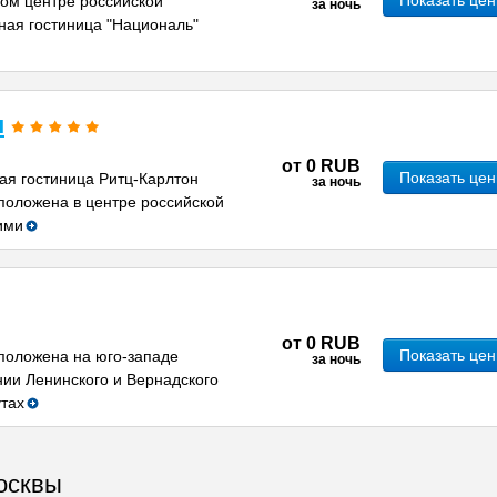
Показать це
ом центре российской
за ночь
ная гостиница "Националь"
н
от
0 RUB
Показать це
я гостиница Ритц-Карлтон
за ночь
положена в центре российской
ими
от
0 RUB
Показать це
положена на юго-западе
за ночь
нии Ленинского и Вернадского
утах
осквы