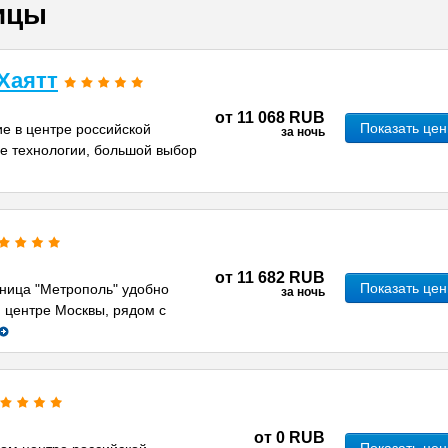
ицы
Хаятт
от
11 068 RUB
Показать це
е в центре российской
за ночь
е технологии, большой выбор
от
11 682 RUB
Показать це
иница "Метрополь" удобно
за ночь
 центре Москвы, рядом с
от
0 RUB