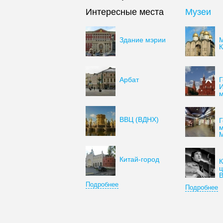
Интересные места
Музеи
Здание мэрии
М
Арбат
Г
И
м
ВВЦ (ВДНХ)
Г
м
М
Китай-город
К
ц
В
Подробнее
Подробнее