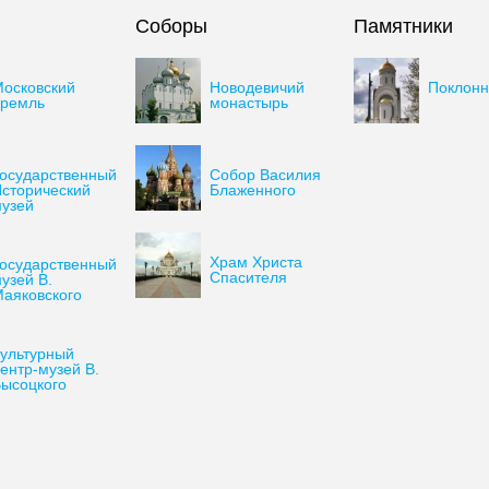
Соборы
Памятники
осковский
Новодевичий
Поклонн
Кремль
монастырь
осударственный
Собор Василия
сторический
Блаженного
узей
Храм Христа
осударственный
Спасителя
узей В.
аяковского
ультурный
ентр-музей В.
ысоцкого