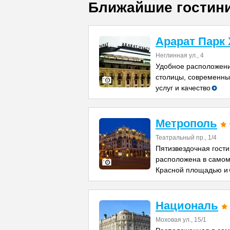
Ближайшие гостин
Арарат Парк 
Неглинная ул., 4
Удобное расположени
столицы, современны
услуг и качество
Метрополь
Театральный пр., 1/4
Пятизвездочная гост
расположена в самом
Красной площадью и
Националь
Моховая ул., 15/1