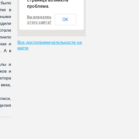
странице возникла
 было
проблема.
тке в
ьными
Вы владелец
ОК
этого сайта?
одили
отали
лнило
Все достопримечательности на
как и
карте
. А в
алы и
ков и
атора
 века,
писи,
делия