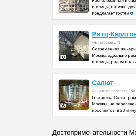
Расположенная в сам
столицы, пятизвездоч
предлагает гостям
Ритц-Карлто
ул. Тверская д. 3
Современная шикарна
Москва идеально рас
столицы, рядом с так
Салют
Ленинский проспект, 158
Гостиница Салют рас
Москвы, на пересече
проспектов, в 20 мин
Достопримечательности М