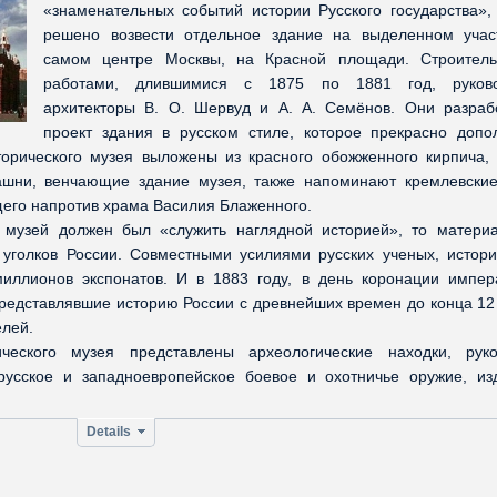
«знаменательных событий истории Русского государства»,
решено возвести отдельное здание на выделенном учас
самом центре Москвы, на Красной площади. Строител
работами, длившимися с 1875 по 1881 год, руков
архитекторы В. О. Шервуд и А. А. Семёнов. Они разраб
проект здания в русском стиле, которое прекрасно допо
орического музея выложены из красного обожженного кирпича, 
шни, венчающие здание музея, также напоминают кремлевские
его напротив храма Василия Блаженного.
й музей должен был «служить наглядной историей», то матери
 уголков России. Совместными усилиями русских ученых, истори
миллионов экспонатов. И в 1883 году, в день коронации импер
 представлявшие историю России с древнейших времен до конца 12
елей.
ческого музея представлены археологические находки, руко
 русское и западноевропейское боевое и охотничье оружие, из
Details